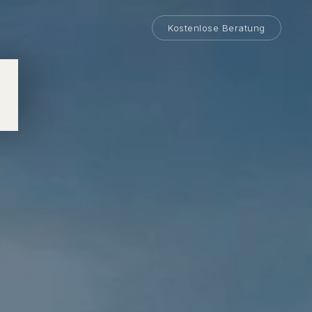
Kostenlose Beratung
M
hung.
KHEAVYHASH
t
 — tausendfach
Zehntelsekunden,
Potenzial vor dem