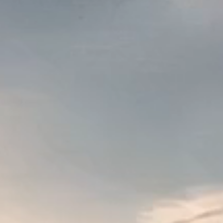
05
Webinar ansehen oder direkt
Schnelle 
Coins in Echtzeit in Deine Wallet, in USDT tauschb
High-End-Infrastruktur
Sensorüberwachung
Deinen persönlichen Info-Call
kurzen Ak
buchen.
07
All-inclusive-Betriebskosten
100 % risikofrei über transparentes Profit-Share.
09
Besuche Deine Farm
Sieh Dir Deinen Miner vor Ort in Dubai an.